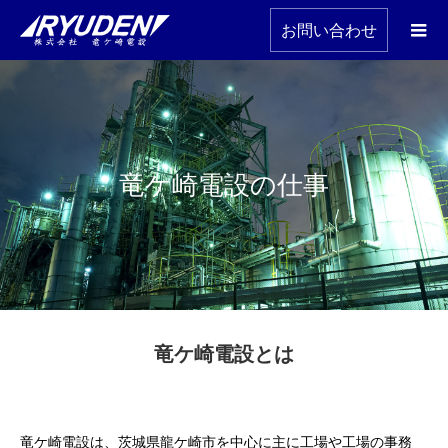
お問い合わせ
竜ケ崎電設の仕事
竜ケ崎電設とは
竜ケ崎電設は、茨城県龍ケ崎市を中心に主に工場や工場の事務